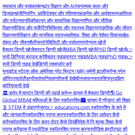
व्यवसाय और प्रबंधन
कंप्यूटर विज्ञान और AI
रचनात्मक कला और
डिज़ाइन
इंजीनियरिंग, आर्किटेक्चर और एविएशन
फ़ाइनेंस और अर्थशास्त्र
आतिथ्य
और पर्यटन
मानविकी
कानून और सामाजिक विज्ञान
गणित और भौतिक
विज्ञान
मीडिया और मार्केटिंग
चिकित्सा और स्वास्थ्य विज्ञान
प्राकृतिक और जीवन
विज्ञान
मनोविज्ञान और मानसिक स्वास्थ्य
कौशल, शिक्षा और पेशेवर विकास
खेल,
सेहत और जीवनशैली
सस्टेनेबिलिटी और पर्यावरण
प्रोग्राम खोजें
बैचलर डिग्री खोजें
मास्टर डिग्री खोजें
MBA डिग्री खोजें
PhD डिग्री खोजें
👉
सभी डिग्रियां ब्राउज़ करें
बैचलर गाइड
मास्टर गाइड
MBA गाइड
PhD गाइड
👉
सभी डिग्री गाइड देखें
डिग्री एक्सप्लोर करें
युनाइटेड स्टेट्स ऑफ अमेरिका
ग्रेट ब्रिटन (यूके)
जर्मनी
इटली
फ्रॅन्स
स्पेन
ऑस्ट्रिया
पोलैंड
ग्रीस
रोमानिया
हंगरी
सभी देखें
चीन
जापान
भारत
सिंगापुर
दक्षिण
कोरिया
सभी देखें
🏛️ यूरोप में मास्टर डिग्री की पढ़ाई करें
🗝️ यूएसए में बैचलर डिग्री
🌎 Go
Global MBA
💃 महिलाओं के लिए स्कॉलरशिप
🏙️ यूएसए में ग्रैजुएट की शिक्षा
🧬 STEM में अंडरग्रेजुएट
👉 educations.com स्कॉलरशिप के बारे में
और जानकारी
स्कॉलरशिप प्राप्त करना
स्कॉलरशिप के लिए आवेदन कैसे
करें
स्कॉलरशिप के लिए कवर लेटर कैसे लिखें
विदेश में निःशुल्क शिक्षा कैसे
प्राप्त करें
यूएस में एथलेटिक स्कॉलरशिप प्राप्त करना
स्वीडिश इंस्टीट्यूट की