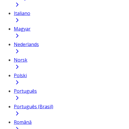
Italiano
Magyar
Nederlands
Norsk
Polski
Português
Português (Brasil)
Română