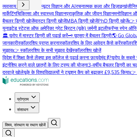
व्यवसाय और प्रबंधन
कंप्यूटर विज्ञान और AI
रचनात्मक कला और डिज़ाइन
इंजीनि
मार्केटिंग
चिकित्सा और स्वास्थ्य विज्ञान
प्राकृतिक और जीवन विज्ञान
मनोविज्ञान औ
बैचलर डिग्री खोजें
मास्टर डिग्री खोजें
MBA डिग्री खोजें
PhD डिग्री खोजें
👉 स
युनाइटेड स्टेट्स ऑफ अमेरिका
ग्रेट ब्रिटन (यूके)
जर्मनी
इटली
फ्रॅन्स
स्पेन
ऑस्ट
🏛️ यूरोप में मास्टर डिग्री की पढ़ाई करें
🗝️ यूएसए में बैचलर डिग्री
🌎 Go Glo
जानकारी
स्कॉलरशिप प्राप्त करना
स्कॉलरशिप के लिए आवेदन कैसे करें
स्कॉलरशि
सुझाव
👉 स्कॉलरशिप के सभी सुझाव देखें
स्कॉलरशिप खोजें
विदेश में शिक्षा कैसे लें
क्या इस कॉलेज से पढ़ाई करना फ़ायदेमंद है?
यूरोप के सबसे 
इंटर्नशिप करने वाले छात्रों के लिए ट्रम्प की योजना
3-वर्षीय बैचलर डिग्री का चल
दरवाज़े खोले
यूके के विश्वविद्यालयों ने ट्यूशन कैप को बढ़ाकर £9,535 किया
👉 व
प्रोग्राम
संसाधन
विषय, संस्थान या स्थान खोजें