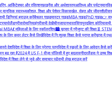
यरिंग, आर्किटेक्चर और एविएशन
फ़ाइनेंस और अर्थशास्त्र
आतिथ्य और पर्यटन
मानवि
र मानसिक स्वास्थ्य
कौशल, शिक्षा और पेशेवर विकास
खेल, सेहत और जीवनशैली
सस
भी डिग्रियां ब्राउज़ करें
बैचलर गाइड
मास्टर गाइड
MBA गाइड
PhD गाइड
👉 सभी
्रिया
पोलैंड
ग्रीस
रोमानिया
हंगरी
सभी देखें
चीन
जापान
भारत
सिंगापुर
दक्षिण कोरिया
सभी द
bal MBA
💃 महिलाओं के लिए स्कॉलरशिप
🏙️ यूएसए में ग्रैजुएट की शिक्षा
🧬 STEM म
प के लिए कवर लेटर कैसे लिखें
विदेश में निःशुल्क शिक्षा कैसे प्राप्त करें
यूएस में ए
सस्ते देश
विदेश में शिक्षा के लिए प्रेरणा पत्र
विदेश में स्कूलों के लिए आवेदन कैसे करें
न बढ़ रहा है
2024 में US F-1 वीज़ा पॉलिसी में हुए बदलाव
नीदरलैंड्स ने उच्च शिक
िदेश में शिक्षा लेने से जुड़े और समाचार पढ़ें
सभी लेख ब्राउज़ करें