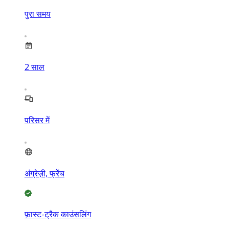
पुरा समय
2
साल
परिसर में
अंग्रेज़ी, फ्रेंच
फ़ास्ट-ट्रैक काउंसलिंग