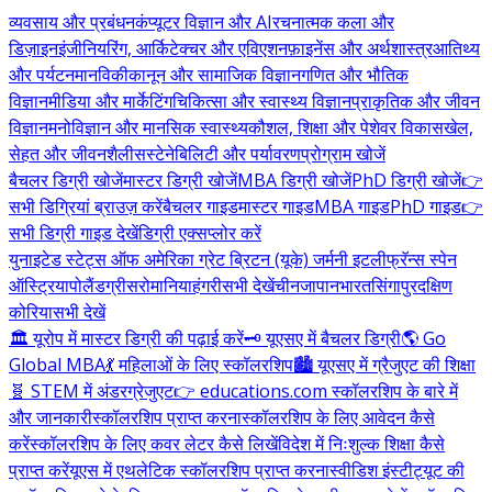
व्यवसाय और प्रबंधन
कंप्यूटर विज्ञान और AI
रचनात्मक कला और
डिज़ाइन
इंजीनियरिंग, आर्किटेक्चर और एविएशन
फ़ाइनेंस और अर्थशास्त्र
आतिथ्य
और पर्यटन
मानविकी
कानून और सामाजिक विज्ञान
गणित और भौतिक
विज्ञान
मीडिया और मार्केटिंग
चिकित्सा और स्वास्थ्य विज्ञान
प्राकृतिक और जीवन
विज्ञान
मनोविज्ञान और मानसिक स्वास्थ्य
कौशल, शिक्षा और पेशेवर विकास
खेल,
सेहत और जीवनशैली
सस्टेनेबिलिटी और पर्यावरण
प्रोग्राम खोजें
बैचलर डिग्री खोजें
मास्टर डिग्री खोजें
MBA डिग्री खोजें
PhD डिग्री खोजें
👉
सभी डिग्रियां ब्राउज़ करें
बैचलर गाइड
मास्टर गाइड
MBA गाइड
PhD गाइड
👉
सभी डिग्री गाइड देखें
डिग्री एक्सप्लोर करें
युनाइटेड स्टेट्स ऑफ अमेरिका
ग्रेट ब्रिटन (यूके)
जर्मनी
इटली
फ्रॅन्स
स्पेन
ऑस्ट्रिया
पोलैंड
ग्रीस
रोमानिया
हंगरी
सभी देखें
चीन
जापान
भारत
सिंगापुर
दक्षिण
कोरिया
सभी देखें
🏛️ यूरोप में मास्टर डिग्री की पढ़ाई करें
🗝️ यूएसए में बैचलर डिग्री
🌎 Go
Global MBA
💃 महिलाओं के लिए स्कॉलरशिप
🏙️ यूएसए में ग्रैजुएट की शिक्षा
🧬 STEM में अंडरग्रेजुएट
👉 educations.com स्कॉलरशिप के बारे में
और जानकारी
स्कॉलरशिप प्राप्त करना
स्कॉलरशिप के लिए आवेदन कैसे
करें
स्कॉलरशिप के लिए कवर लेटर कैसे लिखें
विदेश में निःशुल्क शिक्षा कैसे
प्राप्त करें
यूएस में एथलेटिक स्कॉलरशिप प्राप्त करना
स्वीडिश इंस्टीट्यूट की